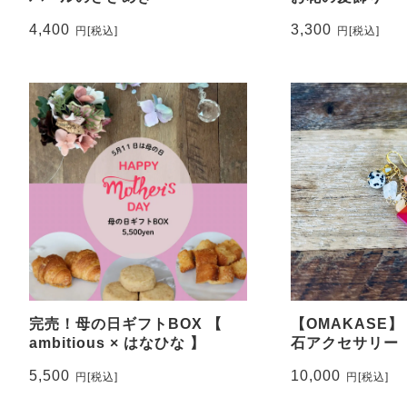
4,400
3,300
円
[税込]
円
[税込]
完売！母の日ギフトBOX 【
【OMAKASE
ambitious × はなひな 】
石アクセサ
品例
5,500
10,000
円
[税込]
円
[税込]